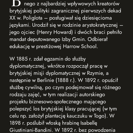
nego z najbardziej wpływowych kreatorów
brytyjskiej polityki zagranicznej pierwszych dekad
XX w. Poliglota – posługiwał się dziesięcioma
języka­mi. Urodził się w rodzinie arystokratycznej –
jego ojciec (Henry Howard) i dwóch braci pełniło
mandat deputowanego Izby Gmin. Odbierał
edukację w prestiżowej Harrow School.
W 1885 r. zdał egzamin do służby
dyplomatycznej, wkrótce rozpoczął pracę w
brytyjskiej misji dyplomatycznej w Rzymie, a
następnie w Berlinie (1888 r.). W 1892 r. opuścił
służbę cywilną, po czym podejmował się różnego
rodzaju zajęć, w tym realizacji autorskiego
projektu biznesowo-społecznego mającego
polepszyć los brytyjskiej klasy pracującej (w tym
celu np. założył plantację kauczuku w Togo). W
1898 r. poślubił włoską hrabinę Isabellę
Giustiniani-Bandini. W 1892 r. bez powodzenia