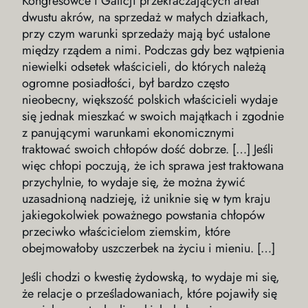
Kongresówce i Galicji przekraczających areał
dwustu akrów, na sprzedaż w małych działkach,
przy czym warunki sprzedaży mają być ustalone
między rządem a nimi. Podczas gdy bez wątpienia
niewielki odsetek właścicieli, do których należą
ogromne posiadłości, był bardzo często
nieobecny, większość polskich właścicieli wydaje
się jednak mieszkać w swoich majątkach i zgodnie
z panującymi warunkami ekonomicznymi
traktować swoich chłopów dość dobrze. […] Jeśli
więc chłopi poczują, że ich sprawa jest traktowana
przychylnie, to wydaje się, że można żywić
uzasadnioną nadzieję, iż uniknie się w tym kraju
jakiegokolwiek poważnego powstania chłopów
przeciwko właścicielom ziemskim, które
obejmowałoby uszczerbek na życiu i mieniu. […]
Jeśli chodzi o kwestię żydowską, to wydaje mi się,
że relacje o prześladowaniach, które pojawiły się