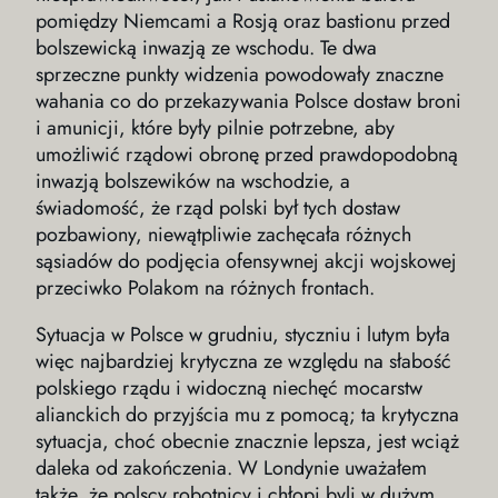
pomiędzy Niemcami a Rosją oraz bastionu przed
bolszewicką inwazją ze wschodu. Te dwa
sprzeczne punkty widzenia powodowały znaczne
wahania co do przekazywania Polsce dostaw broni
i amunicji, które były pilnie potrzebne, aby
umożliwić rządowi obronę przed prawdopodobną
inwazją bolszewików na wschodzie, a
świadomość, że rząd polski był tych dostaw
pozbawiony, niewątpliwie zachęcała różnych
sąsiadów do podjęcia ofensywnej akcji wojskowej
przeciwko Polakom na różnych frontach.
Sytuacja w Polsce w grudniu, styczniu i lutym była
więc najbardziej krytyczna ze względu na słabość
polskiego rządu i widoczną niechęć mocarstw
alianckich do przyjścia mu z pomocą; ta krytyczna
sytuacja, choć obecnie znacznie lepsza, jest wciąż
daleka od zakończenia. W Londynie uważałem
także, że polscy robotnicy i chłopi byli w dużym