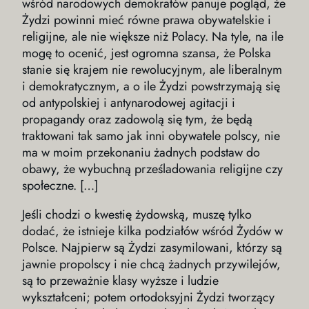
wśród narodowych demokratów panuje pogląd, że
Żydzi powinni mieć równe prawa obywatelskie i
religijne, ale nie większe niż Polacy. Na tyle, na ile
mogę to ocenić, jest ogromna szansa, że Polska
stanie się krajem nie rewolucyjnym, ale liberalnym
i demokratycznym, a o ile Żydzi powstrzymają się
od antypolskiej i antynarodowej agitacji i
propagandy oraz zadowolą się tym, że będą
traktowani tak samo jak inni obywatele polscy, nie
ma w moim przekonaniu żadnych podstaw do
obawy, że wybuchną prześladowania religijne czy
społeczne. […]
Jeśli chodzi o kwestię żydowską, muszę tylko
dodać, że istnieje kilka podziałów wśród Żydów w
Polsce. Najpierw są Żydzi zasymilowani, którzy są
jawnie propolscy i nie chcą żadnych przywilejów,
są to przeważnie klasy wyższe i ludzie
wykształceni; potem ortodoksyjni Żydzi tworzący