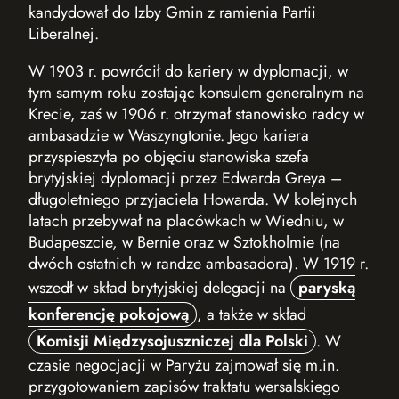
kandydował do Izby Gmin z ramienia Partii
Liberalnej.
W 1903 r. powrócił do kariery w dyplomacji, w
tym samym roku zo­stając konsulem generalnym na
Krecie, zaś w 1906 r. otrzymał stanowisko radcy w
ambasadzie w Waszyngtonie. Jego kariera
przyspieszyła po objęciu stanowiska szefa
brytyjskiej dyplomacji przez Edwarda Greya –
długolet­niego przyjaciela Howarda. W kolejnych
latach przebywał na placówkach w Wiedniu, w
Budapeszcie, w Bernie oraz w Sztokholmie (na
dwóch ostat­nich w randze ambasadora). W 1919 r.
wszedł w skład brytyjskiej delegacji na
paryską
konferencję pokojową
, a także w skład
Komisji Międzysojuszniczej dla Polski
. W
czasie negocjacji w Paryżu zajmował się m.in.
przygotowaniem zapisów traktatu wersalskiego